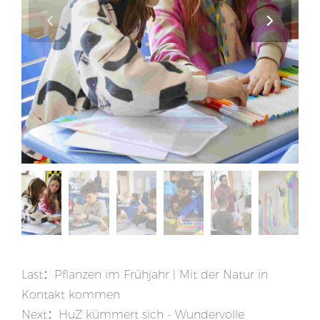
Last：
Pflanzen im Frühjahr | Mit der Natur in
Kontakt kommen
Next：
HuZ kümmert sich - Wundervolle