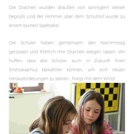
Die Drachen wurden draußen von sonnigem Wetter
begrüßt und der Himmel über dem Schulhof wurde zu
einem bunten Spektakel.
Die Schüler haben gemeinsam den Nachmittag
genossen und fröhlich ihre Drachen steigen lassen. Wir
hoffen, dass alle Schüler auch in Zukunft ihren
Enthusiasmus bewahren können, um sich neuen
Herausforderungen zu stellen. „Fliegt mit dem Wind“.