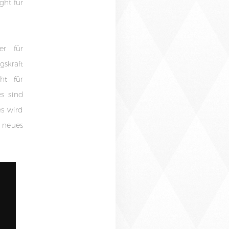
ght für
er für
gskraft
ht für
s sind
es wird
n neues