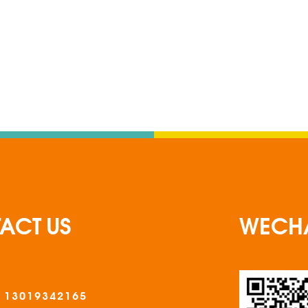
ACT US
WECH
 13019342165