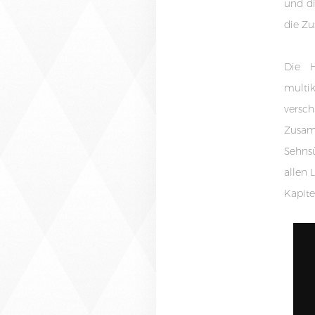
und di
die Zu
Die H
multik
versc
Zusam
Sehnsü
allen 
Kapite