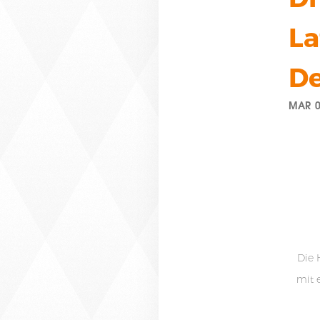
La
De
MAR 0
Die 
mit 