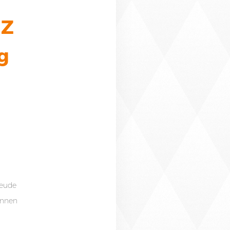
uZ
g
reude
innen