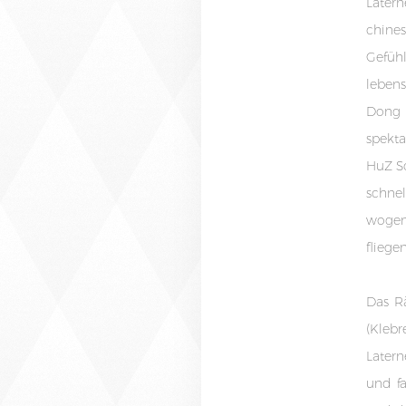
Later
chine
Gefühl
leben
Dong 
spekt
HuZ Sc
schne
wogen
fliege
Das R
(Kleb
Latern
und fa