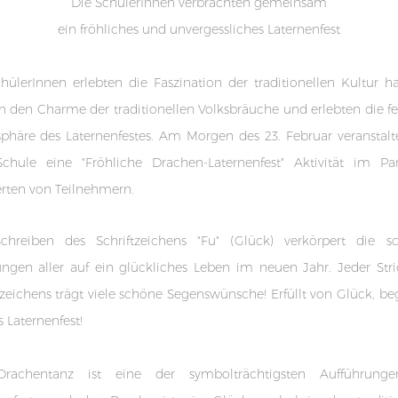
Die SchülerInnen verbrachten gemeinsam
ein fröhliches und unvergessliches Laternenfest
hülerInnen erlebten die Faszination der traditionellen Kultur h
n den Charme der traditionellen Volksbräuche und erlebten die fe
häre des Laternenfestes. Am Morgen des 23. Februar veranstalt
chule eine "Fröhliche Drachen-Laternenfest" Aktivität im Pa
rten von Teilnehmern.
chreiben des Schriftzeichens "Fu" (Glück) verkörpert die s
ngen aller auf ein glückliches Leben im neuen Jahr. Jeder Str
tzeichens trägt viele schöne Segenswünsche! Erfüllt von Glück, b
s Laternenfest!
rachentanz ist eine der symbolträchtigsten Aufführung