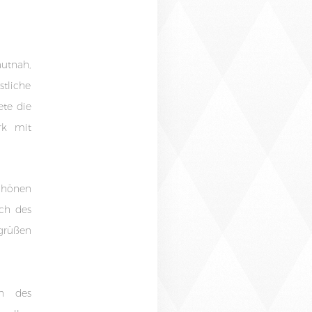
autnah,
stliche
ete die
rk mit
chönen
ich des
egrüßen
en des