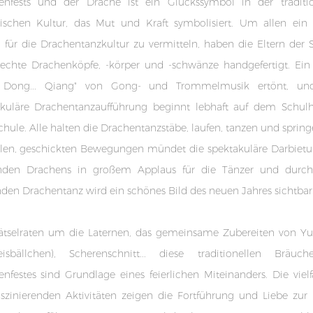
nenfests und der Drache ist ein Glückssymbol in der traditio
sischen Kultur, das Mut und Kraft symbolisiert. Um allen ein 
 für die Drachentanzkultur zu vermitteln, haben die Eltern der 
sechte Drachenköpfe, -körper und -schwänze handgefertigt. Ein
Dong... Qiang" von Gong- und Trommelmusik ertönt, un
akuläre Drachentanzaufführung beginnt lebhaft auf dem Schulh
hule. Alle halten die Drachentanzstäbe, laufen, tanzen und spring
llen, geschickten Bewegungen mündet die spektakuläre Darbietu
den Drachens in großem Applaus für die Tänzer und durch
nden Drachentanz wird ein schönes Bild des neuen Jahres sichtbar
ätselraten um die Laternen, das gemeinsame Zubereiten von Yu
reisbällchen), Scherenschnitt... diese traditionellen Bräuc
enfestes sind Grundlage eines feierlichen Miteinanders. Die vielf
szinierenden Aktivitäten zeigen die Fortführung und Liebe zur 