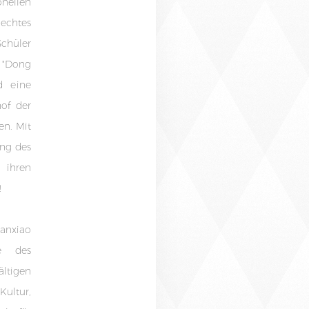
nellen
echtes
Schüler
 "Dong
d eine
of der
en. Mit
ng des
 ihren
!
anxiao
he des
ältigen
Kultur,