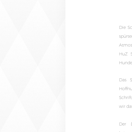
Die Sc
spürte
Atmosp
HuZ S
Hunde
Das S
Hoffnu
Schrif
wir da
Der D