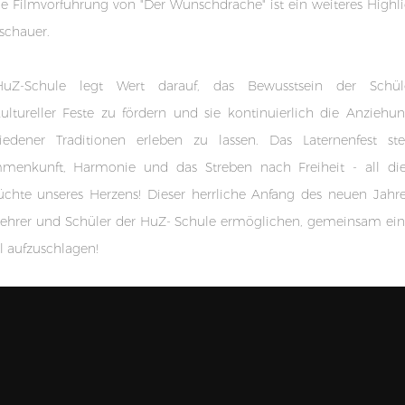
e Filmvorführung von "Der Wunschdrache" ist ein weiteres Highli
schauer.
uZ-Schule legt Wert darauf, das Bewusstsein der Schül
ultureller Feste zu fördern und sie kontinuierlich die Anziehun
hiedener Traditionen erleben zu lassen. Das Laternenfest ste
menkunft, Harmonie und das Streben nach Freiheit - all die
chte unseres Herzens! Dieser herrliche Anfang des neuen Jahr
Lehrer und Schüler der HuZ- Schule ermöglichen, gemeinsam ei
l aufzuschlagen!