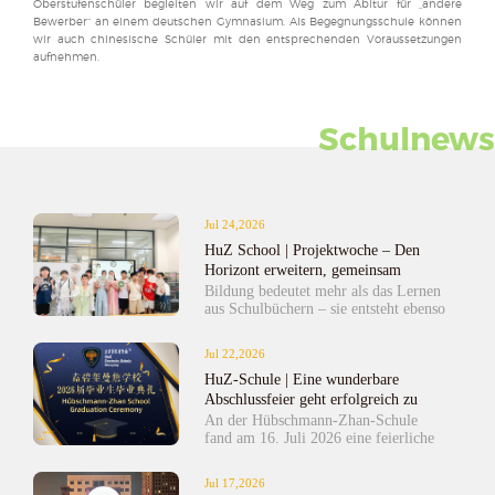
Oberstufenschüler begleiten wir auf dem Weg zum Abitur für „andere
Bewerber“ an einem deutschen Gymnasium. Als Begegnungsschule können
wir auch chinesische Schüler mit den entsprechenden Voraussetzungen
aufnehmen.
Schulnews
Jul 24,2026
HuZ School | Projektwoche – Den
Horizont erweitern, gemeinsam
wachsen
Bildung bedeutet mehr als das Lernen
aus Schulbüchern – sie entsteht ebenso
durch praktische Erfahrungen und
gemeinsames Entdecken. Am 15. und
Jul 22,2026
16. Juli veranstaltete
HuZ-Schule | Eine wunderbare
die
Hübschmann
·
Zhan School
eine
zweitägige Projektwoche. Mit einem
Abschlussfeier geht erfolgreich zu
vielfältigen Angebot an
Ende
An der Hübschmann-Zhan-Schule
praxisorientierten Aktivitäten wurden
fand am 16. Juli 2026 eine feierliche
die Schülerinnen und Schüler dazu
und unvergessliche
ermutigt, Fähigkeiten über den
Abschlusszeremonie statt. Lehrkräfte
Jul 17,2026
Unterricht hinaus zu entwickeln und
und Familien kamen zusammen, um