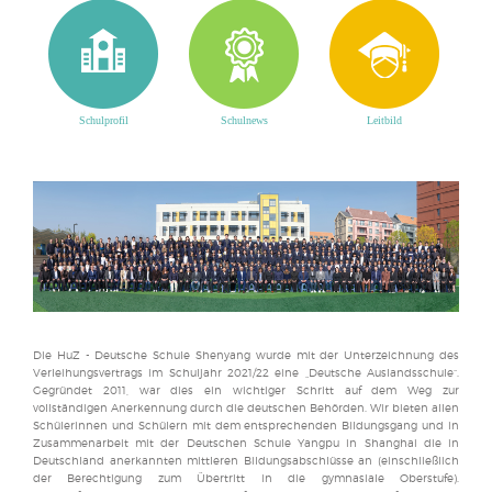
Schulprofil
Schulnews
Leitbild
Die HuZ - Deutsche Schule Shenyang wurde mit der Unterzeichnung des
Verleihungsvertrags im Schuljahr 2021/22 eine „Deutsche Auslandsschule“.
Gegründet 2011, war dies ein wichtiger Schritt auf dem Weg zur
vollständigen Anerkennung durch die deutschen Behörden. Wir bieten allen
Schülerinnen und Schülern mit dem entsprechenden Bildungsgang und in
Zusammenarbeit mit der Deutschen Schule Yangpu in Shanghai die in
Deutschland anerkannten mittleren Bildungsabschlüsse an (einschließlich
der Berechtigung zum Übertritt in die gymnasiale Oberstufe).