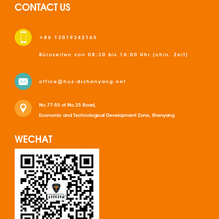
CONTACT US
+86 13019342165
Bürozeiten von 08:30 bis 16:00 Uhr (chin. Zeit)
office@huz-dsshenyang.net
No.77-55 of No.25 Road,
Economic and Technological Development Zone, Shenyang
WECHAT