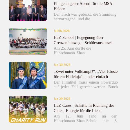
Neugier, Freundlichkeit,
Ein gelungener Abend für die MSA
gemeinsam auf die Entwicklung und
Selbstvertrauen sowie Freude am
die Erfolge der Schülerinnen und
Helden
Entdecken zu entfalten.
Schüler zurückzublicken. Die warme
Der Tisch war gedeckt, die Stimmung
Atmosphäre und der festliche Rahmen
hervorragend, und die
verliehen diesem besonderen Moment
Voraussetzungen stimmten: Alle
eine ganz eigene Bedeutung und
Zehntklässler hatten ihren MSA-
Jul 08,2026
hinterließen wertvolle Erinnerungen
Abschluss erfolgreich gemeistert und
an die gemeinsame Schulzeit.
HuZ School | Begegnung über
sich diesen besonderen Abend mehr als
verdient.
Grenzen hinweg – Schüleraustausch
mit der französischen Schule Les
Am 25. Juni durfte die
Chartreux
Hübschmann·Zhan
School
Schülerinnen und Schüler
sowie Lehrkräfte der französischen
Jun 30,2026
Schule Les Chartreux willkommen
„Zwei unter Volldampf!“, „Vier Fäuste
heißen. Mit ihrem Besuch begann ein
zweitägiger Austausch, der die
für ein Halleluja“… oder einfach:
Freundschaft zwischen den beiden
„Zwei rocken das GIB!“
Der Filmtitel muss einem Powerduo
Schulen weiter vertiefte. Bereits im
auf jeden Fall gerecht werden: Butch
Vorfeld hatten die Lernenden der 6.
Cassidy and the Sundance Kid, Han
Klasse über mehrere Videokonferenzen
Solo und Chewbacca, Tom Sawyer
Jun 29,2026
Kontakt zu ihren französischen
und Huckleberry Finn – nun hat auch
Partnern aufgenommen. Dadurch
HuZ Cares | Schritte in Richtung des
die DSSY ihre eigene Buddy-Story!
wurde das erste persönliche Treffen zu
Guten, Energie für die Liebe
einem besonderen Erlebnis, auf das
Am 12. Juni fand an der
sich alle mit großer Vorfreude
Hübschmann·Zhan-Schule die 8.
vorbereitet hatten.
Wohltätigkeitslaufveranstaltung